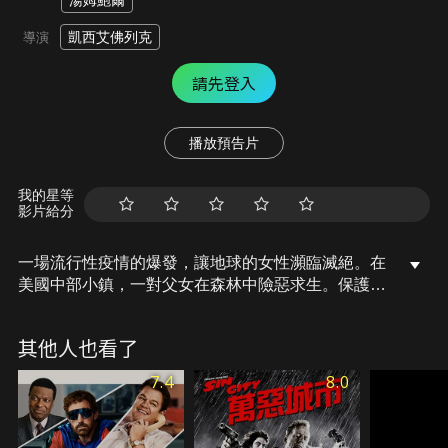
湯姆鮑爾
凱西艾佛列克
導演
請先登入
播放預告片
我的星等
影片給分
一場流行性疫情的爆發，讓地球的女性瀕臨滅絕。在
美國中部小鎮，一對父女在森林中險惡求生。保護11
歲的女兒小布是爸爸的最大目標，兩人離群索居，遠
離危險人物，但外在威脅卻不停找上門。在人性逐漸
其他人也看了
失控的世界，爸爸和小布要如何堅強地活下去？
7.4
8.0