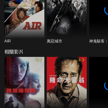
AIR
萬惡城市
神鬼駭客
相關影片
5.1
6.3