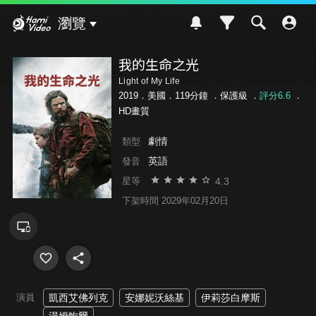
Hami Video
瀏覽
我的生命之光
Light of My Life
2019．美國．119分鐘 ．
保護級
．
評分6.6
．
HD畫質
劇情
類型
英語
發音
4.3
星等
下架時間 2029年02月20日
演員
凱西艾佛列克
安娜妮沃絲基
伊莉莎白摩斯