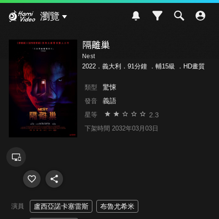
Hami Video
瀏覽
隔離巢
Nest
2022．義大利．91分鐘 ．
輔15級
．HD畫質
驚悚
類型
義語
發音
2.3
星等
下架時間 2032年03月03日
演員
盧西亞諾卡塞雷斯
布魯尤希米