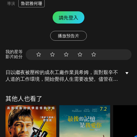
魯碧雅何珊
導演
請先登入
播放預告片
我的星等
影片給分
日以繼夜被壓榨的成衣工廠作業員希姆，面對艱辛不
人道的工作環境，開始覺得人生需要改變。儘管在企
圖理解不公與抗爭的道路上遭遇不少荊棘，更要面對
男性主管威脅刁難和丈夫的不認同，這些挫折都未能
其他人也看了
阻擋希姆改變的決心。也唯有此時，女人們在壓迫
下，得以產生共同奮鬥的團結願景。
6.7
7.2