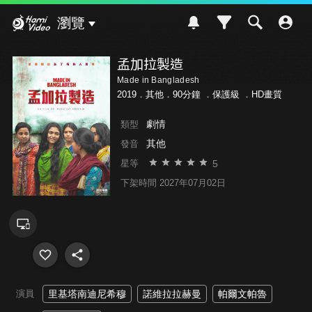
Hami Video
瀏覽
孟加拉製造
Made in Bangladesh
2019．其他．90分鐘 ．
保護級
．HD畫質
劇情
類型
其他
發音
5
星等
下架時間 2027年07月02日
演員
里基塔南迪尼希穆
諾維拉拉赫曼
帕爾文帕魯