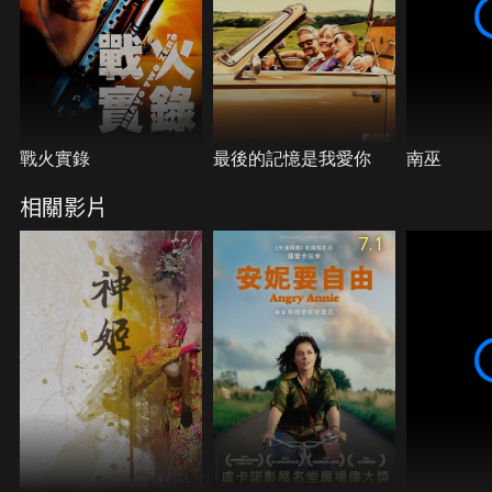
戰火實錄
最後的記憶是我愛你
南巫
相關影片
7.1