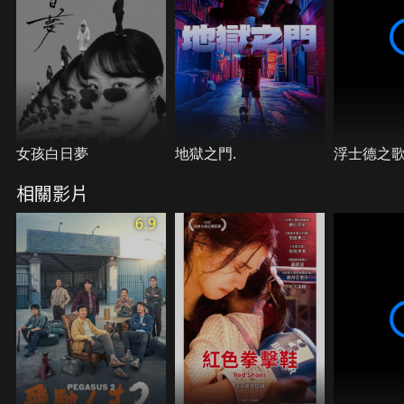
女孩白日夢
地獄之門.
浮士德之
相關影片
6.9