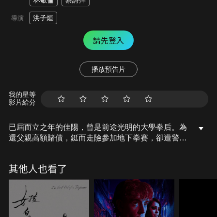
林敬倫
蔡詩萍
洪子烜
導演
請先登入
播放預告片
我的星等
影片給分
已屆而立之年的佳陽，曾是前途光明的大學拳后。為
還父親高額賭債，鋌而走險參加地下拳賽，卻遭警逮
捕而就此葬送拳擊生涯。然而，父親的意外身亡讓佳
陽下定決心重拾拳套，完成其遺願，但在她再次找上
其他人也看了
昔日教練陳麗月時，麗月竟變得渾身酒味頹廢厭世。
當中輟拳擊手與落魄酒鬼教練再次相遇，兩人能否重
奪往日榮光？