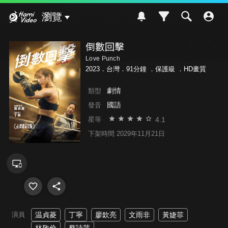
Hami Video
瀏覽
倒數回擊
Love Punch
2023．台灣．91分鐘 ．
保護級
．HD畫質
劇情
類型
國語
發音
4.1
星等
下架時間 2029年11月21日
演員
温貞菱
丁寧
廖欽亮
文雨非
黃婕菲