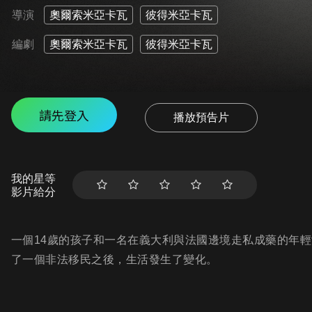
導演
奧爾索米亞卡瓦
彼得米亞卡瓦
編劇
奧爾索米亞卡瓦
彼得米亞卡瓦
請先登入
播放預告片
我的星等
影片給分
一個14歲的孩子和一名在義大利與法國邊境走私成藥的年
了一個非法移民之後，生活發生了變化。