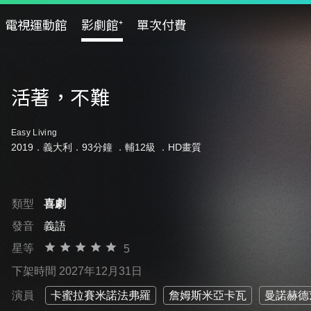
電視運動館
影劇館⁺
單次付費
活著，不難
Easy Living
2019．義大利．93分鐘 ．
輔12級
．HD畫質
類型
喜劇
發音
義語
星等
5
下架時間 2027年12月31日
演員
卡蜜拉賽米諾法弗羅
詹姆斯米亞卡瓦
曼諾赫德