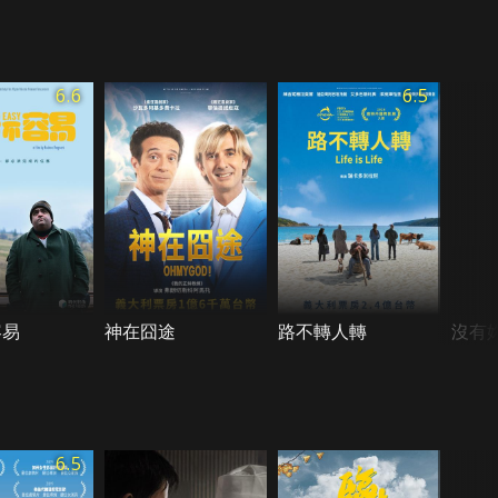
6.6
6.5
容易
神在囧途
路不轉人轉
沒有
6.5