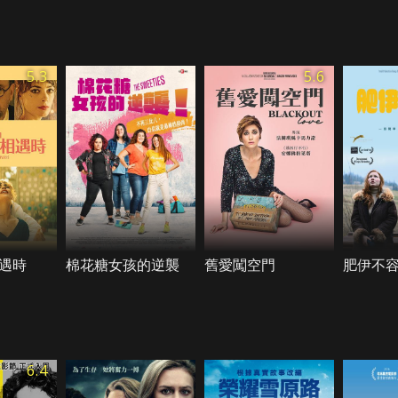
5.3
5.6
遇時
棉花糖女孩的逆襲
舊愛闖空門
肥伊不
6.4