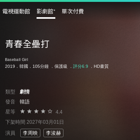
電視運動館
影劇館⁺
單次付費
青春全壘打
Baseball Girl
2019．韓國．105分鐘 ．
保護級
．
評分6.9
．HD畫質
類型
劇情
發音
韓語
星等
4.4
下架時間 2027年03月01日
演員
李周映
李浚赫