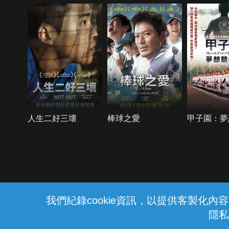
人生二好三壞
棒球之愛
甲子園：夢
{{notifyMsg}}
我們紀錄cookie資訊，以提供客製化
隱私