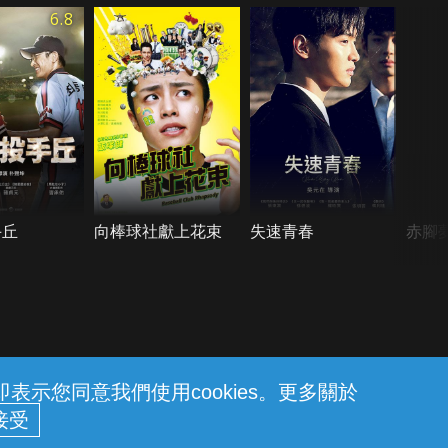
6.8
手丘
向棒球社獻上花束
失速青春
赤腳
示您同意我們使用cookies。更多關於