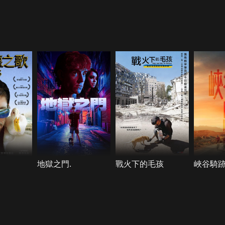
地獄之門.
戰火下的毛孩
峽谷騎