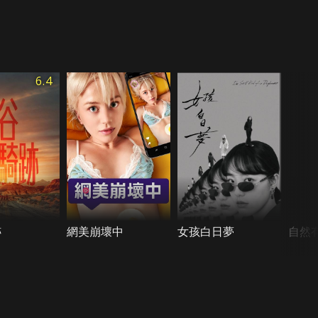
6.4
跡
網美崩壞中
女孩白日夢
自然