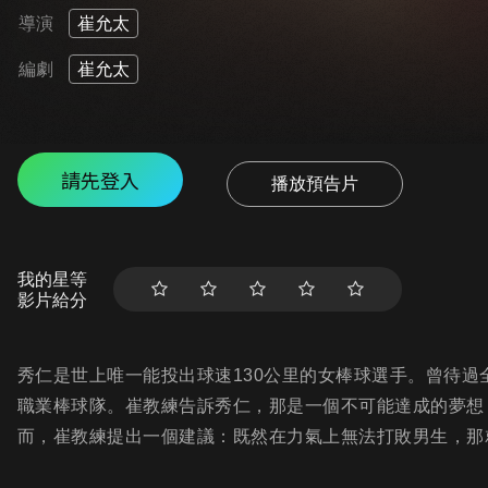
導演
崔允太
編劇
崔允太
請先登入
播放預告片
我的星等
影片給分
秀仁是世上唯一能投出球速130公里的女棒球選手。曾待
職業棒球隊。崔教練告訴秀仁，那是一個不可能達成的夢想
而，崔教練提出一個建議：既然在力氣上無法打敗男生，那