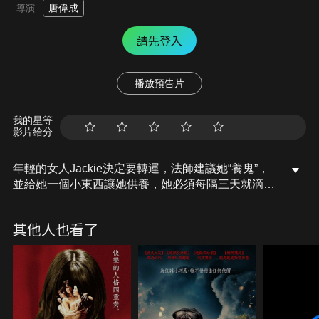
唐偉成
導演
請先登入
播放預告片
我的星等
影片給分
年輕的女人Jackie決定要轉運，法師建議她“養鬼”，
並給她一個小東西讓她供養，她必須每隔三天就滴三
滴自己的血進去。開始一切都很好，她陷入了愛情，
讓她忘了供養這個“鬼魂”，鬼魂開始不高興了…
其他人也看了