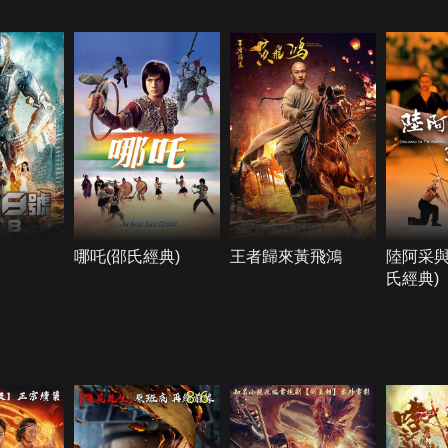
哪吒(邵氏經典)
王者歸來黃飛鴻
陸阿采與
氏經典)
8.6