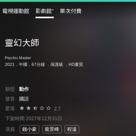
電視運動館
影劇館⁺
單次付費
靈幻大師
Psychic Master
2021．中國．67分鐘 ．
保護級
．HD畫質
類型
動作
發音
國語
星等
2.7
下架時間 2027年12月31日
演員
錢小豪
龐景峰
程遠