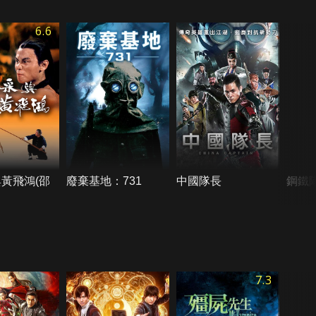
6.6
黃飛鴻(邵
廢棄基地：731
中國隊長
鋼鐵
7.3