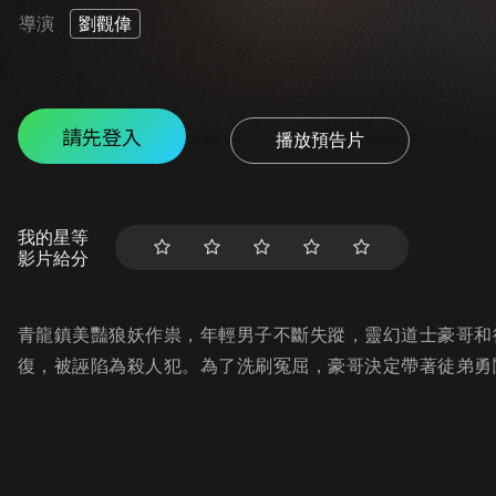
導演
劉觀偉
請先登入
播放預告片
我的星等
影片給分
青龍鎮美豔狼妖作祟，年輕男子不斷失蹤，靈幻道士豪哥和
復，被誣陷為殺人犯。為了洗刷冤屈，豪哥決定帶著徒弟勇