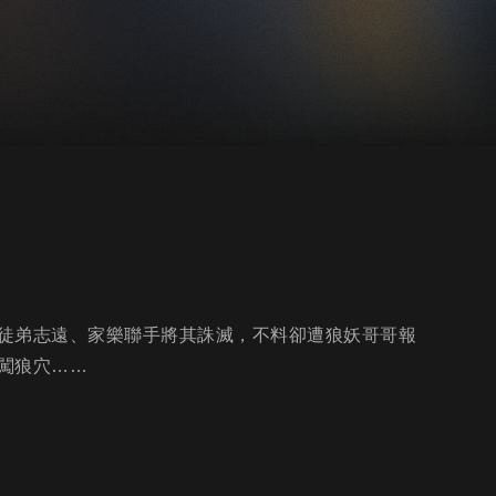
徒弟志遠、家樂聯手將其誅滅，不料卻遭狼妖哥哥報
闖狼穴……