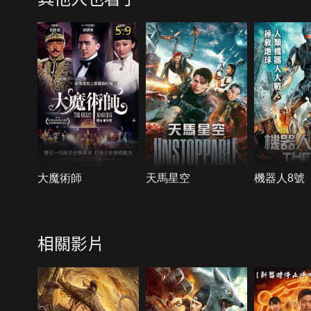
5.9
大魔術師
天馬星空
機器人8號
相關影片