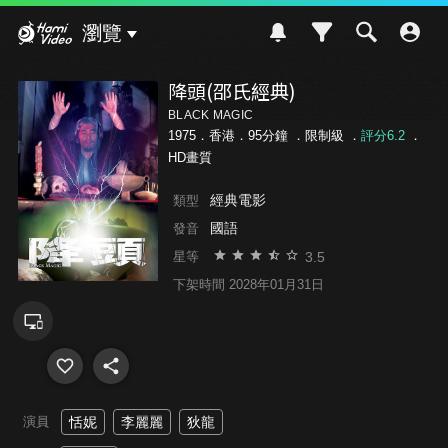
Hami Video
瀏覽
降頭(邵氏經典)
BLACK MAGIC
1975．香港．95分鐘 ．
限制級
．
評分6.2
．
HD畫質
經典電影
類型
國語
發音
3.5
星等
下架時間 2028年01月31日
演員
恬妮
李麗麗
狄龍