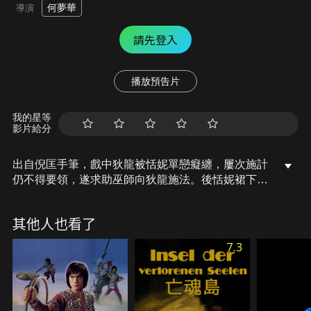
何夢華
導演
請先登入
播放預告片
我的星等
影片給分
出自倪匡手筆，戲中狄龍被恬妮單戀癡纏，屢次施計
仍不得要領，遂求助巫師向狄龍施法。後恬妮裙下臣
羅烈及狄龍未婚妻相繼加入戰團，正邪大戰，誰勝誰
負，且看結局便有分曉。
其他人也看了
7.3