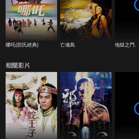
哪吒(邵氏經典)
亡魂島
地獄之門.
相關影片
6.5