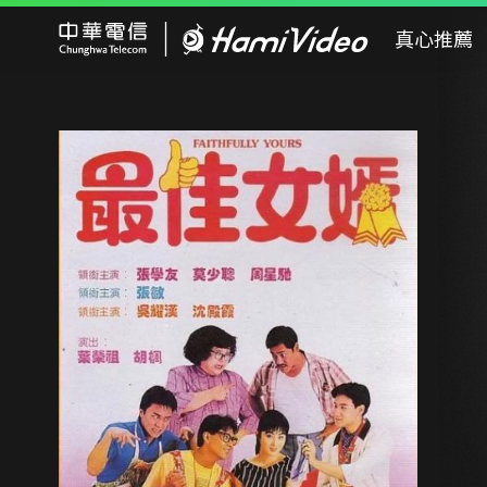
Hami Video
真心推薦