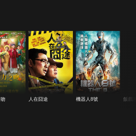
6.8
之吻
人在囧途
機器人8號
飯戲攻