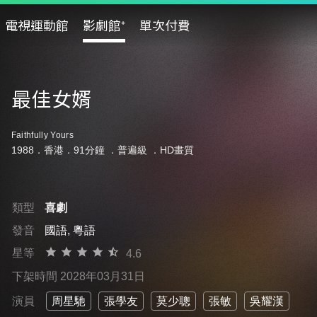
電視運動館
影劇館⁺
單次付費
最佳女婿
Faithfully Yours
1988．香港．91分鐘 ．
普遍級
．HD畫質
類型
喜劇
發音
國語, 粵語
星等
4.6
下架時間 2028年03月31日
演員
周星馳
張學友
莫少聰
張敏
吳耀漢