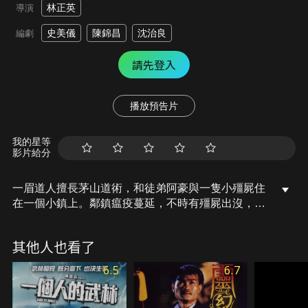
林正英
導演
史美儀
陳錦昌
沈治良
編劇
請先登入
播放預告片
我的星等
影片給分
一眉道人擅長茅山道術，和徒弟阿豪與一隻小殭屍住
在一個小鎮上。鄰鎮瘟疫蔓延，不時有殭屍出沒，一
眉道人帶徒弟與小殭屍前去抓鬼，發現鄰鎮的飲用水
源都被屍毒污染，並在教堂地下室發現了殭屍的痕
其他人也看了
跡。原來此處有一具西洋殭屍意外復活，一場中國法
術對付西洋殭屍的精彩好戲上演了。
6.5
6.7