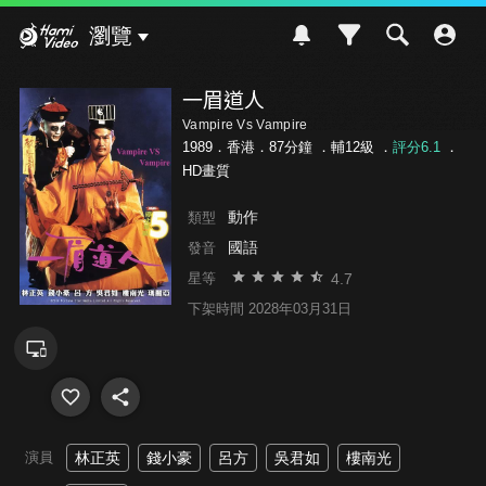
Hami Video
瀏覽
一眉道人
Vampire Vs Vampire
1989．香港．87分鐘 ．
輔12級
．
評分6.1
．
HD畫質
動作
類型
國語
發音
4.7
星等
下架時間 2028年03月31日
演員
林正英
錢小豪
呂方
吳君如
樓南光