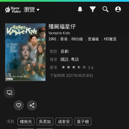
Hami Video
瀏覽
殭屍福星仔
Vampire Kids
1991．香港．89分鐘 ．
普遍級
．HD畫質
喜劇
類型
國語, 粵語
發音
3.6
星等
下架時間 2027年06月30日
演員
樓南光
吳君如
成奎安
葉子楣