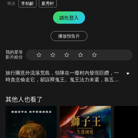
李柏齡
夏秀軒
導演
請先登入
播放預告片
我的星等
影片給分
旅行團意外流落荒島，領隊在一廢村內發現巨鑽，一
時貪念偷走它，卻誤釋鬼王。鬼王法力未還，靠五小
殭屍仔替其吸取人血，唯殭屍仔膽小怕事，反被眾團
友圍毆。
其他人也看了