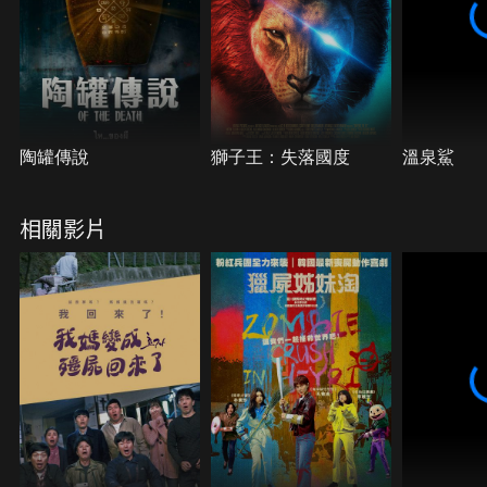
陶罐傳說
獅子王：失落國度
溫泉鯊
相關影片