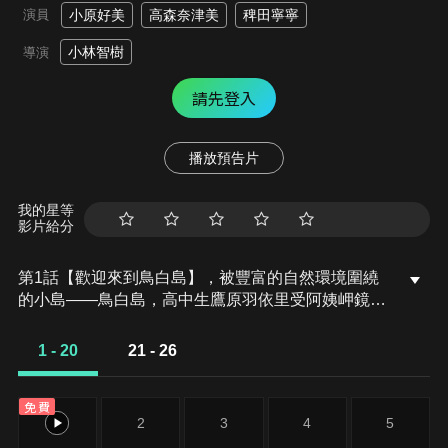
演員
小原好美
高森奈津美
稗田寧寧
小林智樹
導演
請先登入
播放預告片
我的星等
影片給分
第1話【歡迎來到鳥白島】，被豐富的自然環境圍繞
的小島——鳥白島，高中生鷹原羽依里受阿姨岬鏡子
之託，於暑假期間來鳥白島整理外婆的遺物。「我就
好像是一隻受傷的候鳥吧……」羽依里在島上遇見許
1 - 20
21 - 26
多不同的人，例如在樹蔭下毫無防備睡覺的少女，裸
著上半身大膽走在街上的少年，以及和他是親戚關係
免費
的加藤羽未等等。除此之外，羽依里還在空無一人的
1
2
3
4
5
夜晚游泳池裡，看見一位正在游泳的神祕少女——鳴