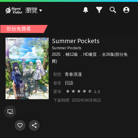
Hami Video
瀏覽
部份免費看
Summer Pockets
Summer Pockets
2025 ．
輔12級
．HD畫質 ．全26集(部分免
費)
青春浪漫
類型
日語
發音
4.8
星等
下架時間
2032年04月06日