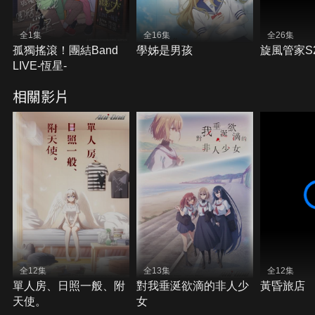
全1集
全16集
全26集
孤獨搖滾！團結Band
學姊是男孩
旋風管家S
LIVE-恆星-
相關影片
全12集
全13集
全12集
單人房、日照一般、附
對我垂涎欲滴的非人少
黃昏旅店
天使。
女