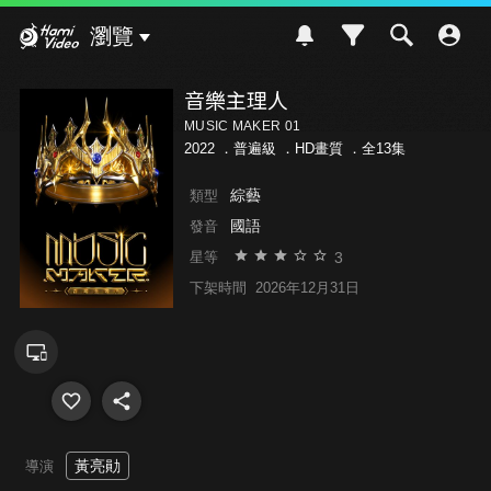
Hami Video
瀏覽
音樂主理人
MUSIC MAKER 01
2022 ．
普遍級
．HD畫質 ．全13集
綜藝
類型
國語
發音
3
星等
下架時間
2026年12月31日
黃亮勛
導演