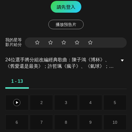
請先登入
播放預告片
我的星等
影片給分
24位選手將分組改編經典歌曲：陳子鴻《博杯》、
《舊愛還是最美》；許哲珮《瘋子》、《氣球》；林
隆璇《白天不懂夜的黑》、《你那麼愛她》。最終哪
一組可以獲得原創人的青睞呢？
1 - 13
1
2
3
4
5
6
7
8
9
10