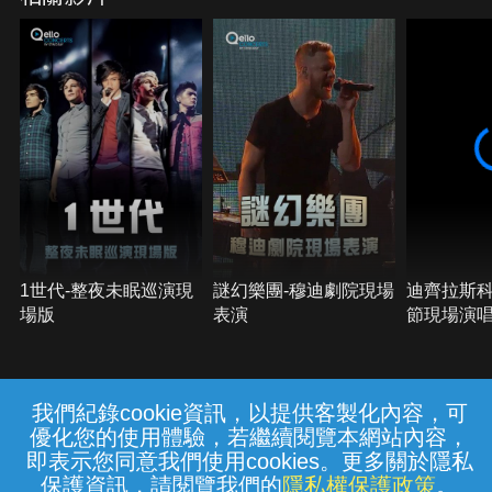
1世代-整夜未眠巡演現
謎幻樂團-穆迪劇院現場
迪齊拉斯科-
場版
表演
節現場演
我們紀錄cookie資訊，以提供客製化內容，可
{{notifyMsg}}
優化您的使用體驗，若繼續閱覽本網站內容，
常見問題
線上客服
服務條款
隱私權保護
即表示您同意我們使用cookies。更多關於隱私
保護資訊，請閱覽我們的
隱私權保護政策
。