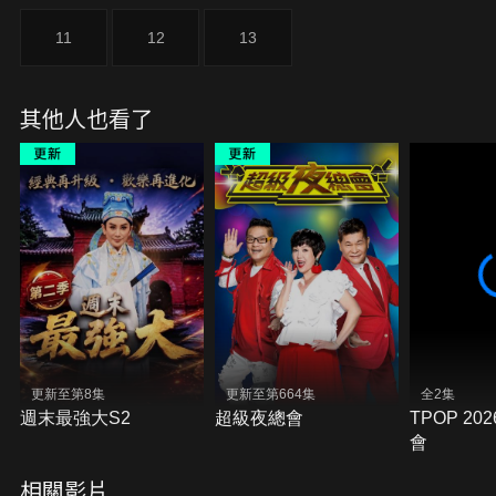
11
12
13
其他人也看了
更新至第8集
更新至第664集
全2集
週末最強大S2
超級夜總會
TPOP 20
會
相關影片