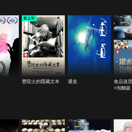
曹院士的隱藏文本
通道
食品迷
+泡麵篇