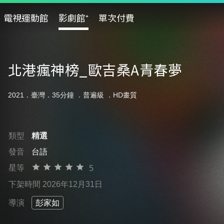
電視運動館
影劇館⁺
單次付費
北港瘋神榜_歐吉桑A青春夢
2021．臺灣．35分鐘 ．
普遍級
．HD畫質
類型
精選
發音
台語
星等
5
下架時間 2026年12月31日
導演
彭家如