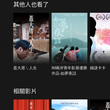
其他人也看了
蓋大厝ㄟ人生
IM兩岸青年影展優勝
婚謎卡卡
作品-如夢夜話
相關影片