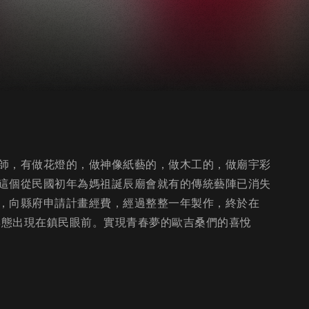
師，有做花燈的，做神像紙藝的，做木工的，做廟宇彩
這個從民國初年為媽祖誕辰廟會就有的傳統藝陣已消失
，向縣府申請計畫經費，經過整整一年製作，終於在
姿態出現在鎮民眼前。實現青春夢的歐吉桑們的喜悅