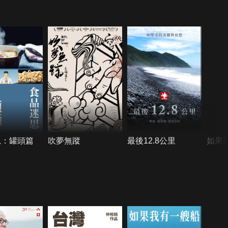
思：罐頭篇
吹夢無蹤
最後12.8公里
如果