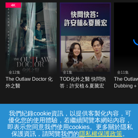
全12集
全1集
全11集
The Outlaw Doctor 化
TOD化外之醫 快問快
The Outla
外之醫
答：許安植＆夏騰宏
Dubbing
Subtitles)
我們紀錄cookie資訊，以提供客製化內容，可
{{notifyMsg}}
優化您的使用體驗，若繼續閱覽本網站內容，
常見問題
線上客服
服務條款
隱私權保護
即表示您同意我們使用cookies。更多關於隱私
保護資訊，請閱覽我們的
隱私權保護政策
。
中華電信股份有限公司個人家庭分公司