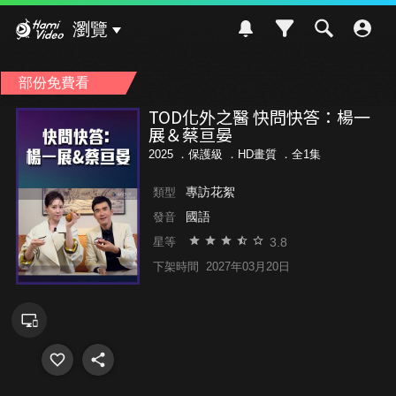
Hami Video
瀏覽
部份免費看
TOD化外之醫 快問快答：楊一
展＆蔡亘晏
2025 ．
保護級
．HD畫質 ．全1集
專訪花絮
類型
國語
發音
3.8
星等
下架時間
2027年03月20日