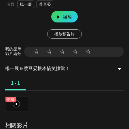
演員
楊一展
蔡亘晏
播放
播放預告片
我的星等
影片給分
楊一展＆蔡亘晏根本搞笑擔當！
1 - 1
免費
1
相關影片