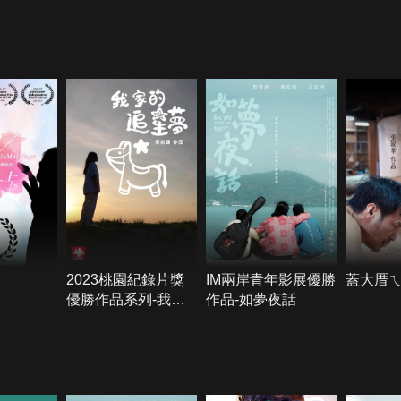
2023桃園紀錄片獎
IM兩岸青年影展優勝
蓋大厝
優勝作品系列-我家
作品-如夢夜話
的追星夢