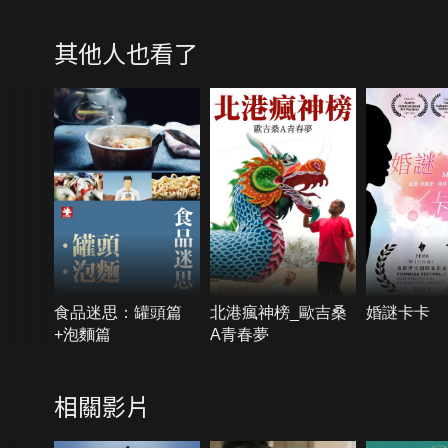
其他人也看了
食品迷思：罐頭篇
北港瘋神榜_歐吉桑
婚謎卡卡
+泡麵篇
A青春夢
相關影片