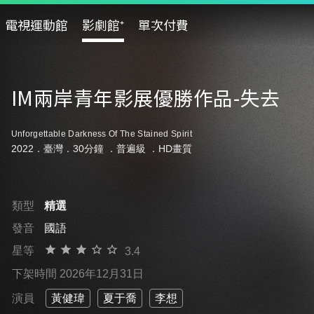
電視運動館
影劇館⁺
單次付費
IM兩岸青年影展優勝作品-失去
Unforgettable Darkness Of The Stained Spirit
2022．臺灣．30分鐘 ．
普遍級
．HD畫質
類型
精選
發音
國語
星等
3.4
下架時間 2026年12月31日
演員
黃健瑋
夏于喬
李想