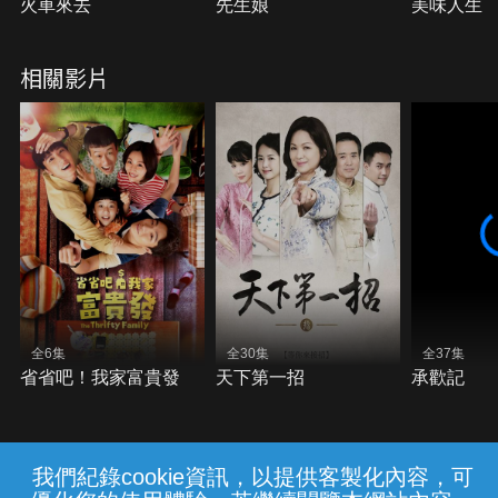
火車來去
先生娘
美味人生
相關影片
全6集
全30集
全37集
省省吧！我家富貴發
天下第一招
承歡記
我們紀錄cookie資訊，以提供客製化內容，可
{{notifyMsg}}