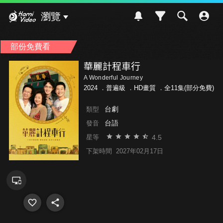
Hami Video
瀏覽
部份免費看
華麗計程車行
A Wonderful Journey
2024 ．
普遍級
．HD畫質 ．全11集(部分免費)
台劇
類型
台語
發音
4.5
星等
下架時間
2027年02月17日