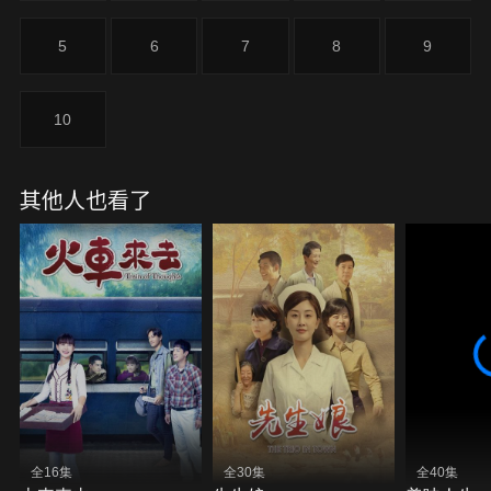
會錢跑掉的事，逕自決定了取消留學一事。而這也使
得女友在一怒之下，一個人出國旅遊了好幾個月。
5
6
7
8
9
10
其他人也看了
全16集
全30集
全40集