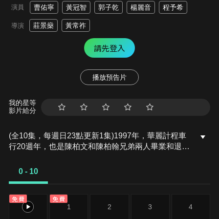
演員
曹佑寧
黃冠智
郭子乾
楊麗音
程予希
莊景燊
黃常祚
導演
請先登入
播放預告片
我的星等
影片給分
(全10集，每週日23點更新1集)1997年，華麗計程車
行20週年，也是陳柏文和陳柏翰兄弟兩人畢業和退
伍，面對人生下一步的時刻。車行是董ㄟ阿三哥和董
娘夫妻倆把兩個兒子養大的功臣，若能順利交棒給兒
0 - 10
子接班，也算是「華麗計程車行」重大的里程碑。就
在柏文準備與女友欣怡出國的那一夜，他們遇到了大
免費
免費
地震，爸爸阿三哥也因為糖尿病昏倒入院。柏文得知
0
1
2
3
4
家裡並不如他所想像的寬裕，加上遇上司機阿榮捲了