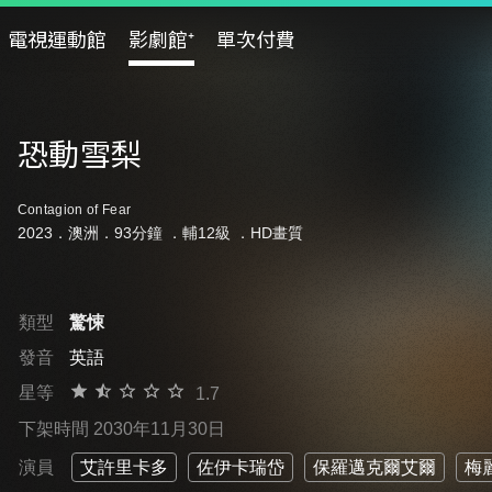
電視運動館
影劇館⁺
單次付費
恐動雪梨
Contagion of Fear
2023．澳洲．93分鐘 ．
輔12級
．HD畫質
類型
驚悚
發音
英語
星等
1.7
下架時間 2030年11月30日
演員
艾許里卡多
佐伊卡瑞岱
保羅邁克爾艾爾
梅