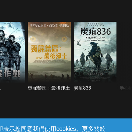
戰
喪屍禁區：最後淨土
炭疽836
地心
示您同意我們使用cookies。更多關於