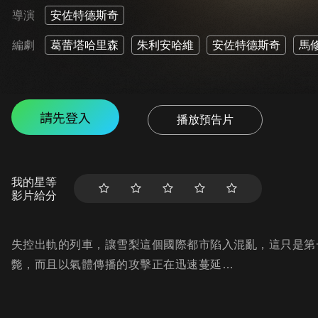
導演
安佐特德斯奇
編劇
葛蕾塔哈里森
朱利安哈維
安佐特德斯奇
馬修
請先登入
播放預告片
我的星等
影片給分
失控出軌的列車，讓雪梨這個國際都市陷入混亂，這只是第
斃，而且以氣體傳播的攻擊正在迅速蔓延…