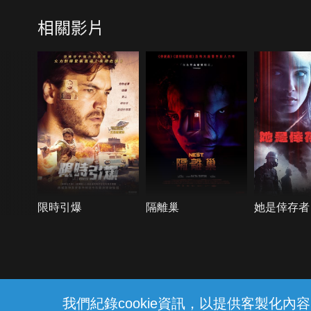
相關影片
限時引爆
隔離巢
她是倖存者
{{notifyMsg}}
我們紀錄cookie資訊，以提供客製化