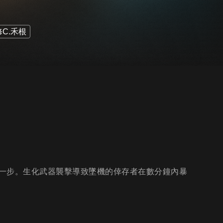
C.禾根
一步。生化武器襲擊導致墜機的倖存者在數分鐘內暴