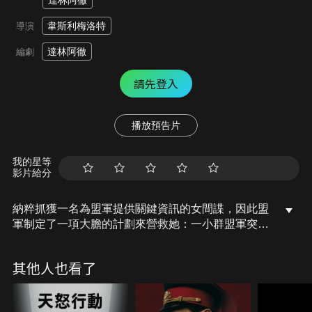
達林阿徹
韋斯利梅洛特
導演
達林阿徹
編劇
請先登入
播放預告片
我的星等
影片給分
納粹抓獲一名為盟軍提供關鍵資訊的女間諜，因此盟
軍制定了一項大膽的計劃來營救她：一小群盟軍突擊
隊員與從戰俘營逃亡的人合作。他們將共同克服困
難，在多個戰線上展開戰鬥，但很快就意識到這場戰
其他人也看了
鬥才剛開始。