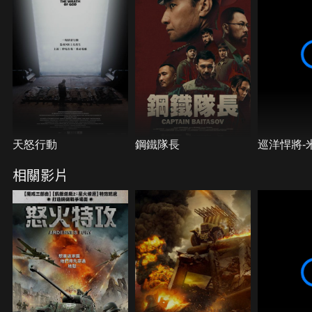
天怒行動
鋼鐵隊長
巡洋悍將-
相關影片