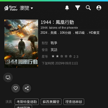
Hami Video
瀏覽
1944：鳳凰行動
1944: talons of the phoenix
2024．美國．106分鐘 ．
輔15級
．HD畫質
戰爭
類型
英語
發音
2.3
星等
下架時間 2029年09月11日
演員
考斯特曼德勒
蘇西奧爾登
理查德林頓