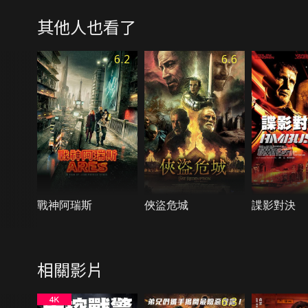
其他人也看了
6.2
6.6
戰神阿瑞斯
俠盜危城
諜影對決
相關影片
6.3