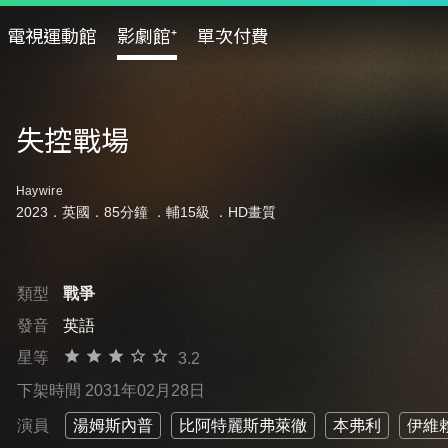
電視運動館
影劇館⁺
單次付費
失控戰場
Haywire
2023．英國．85分鐘 ．
輔15級
．HD畫質
類型
戰爭
發音
英語
星等
3.2
下架時間 2031年02月28日
演員
湯姆斯內普
比阿特麗斯弗萊徹
本弗利
伊維