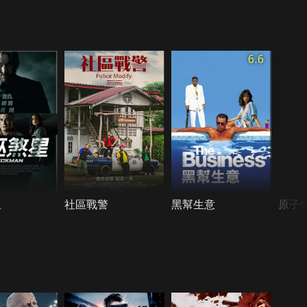
6.6
星
社區戰警
黑幫生意
原子