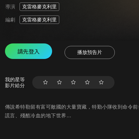
導演
克雷格麥克利里
編劇
克雷格麥克利里
請先登入
播放預告片
我的星等
影片給分
傳說希特勒留有富可敵國的大量寶藏，特勤小隊收到命令前
謊言、殘酷冷血的地下世界…