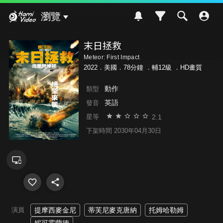
Hami Video
瀏覽
末日拯救
Meteor: First Impact
2022．美國．78分鐘 ．
輔12級
．HD畫質
動作
類型
英語
發音
2.1
星等
下架時間 2030年04月30日
演員
提摩西麥金尼
蒂芙尼麥克唐納
托姆哈勒姆