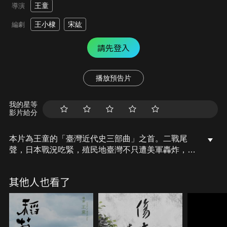
王童
導演
王小棣
宋紘
編劇
請先登入
播放預告片
我的星等
影片給分
本片為王童的「臺灣近代史三部曲」之首。二戰尾
聲，日本戰況吃緊，殖民地臺灣不只遭美軍轟炸，還
受宗主國壓榨。不但強徵島上壯丁去南洋打仗，還充
公民間鐵器與牛隻。佃農兄弟阿發與闊嘴，躲過了從
其他人也看了
軍，卻躲不過連番剝削，就連賴以維生的農田也將被
地主變賣。此時，一顆未爆彈剛好落在田中央，兄弟
於是滿心期待的推著「天公的禮物」要找軍警領獎...