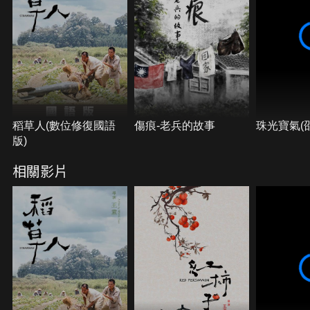
稻草人(數位修復國語
傷痕-老兵的故事
珠光寶氣(
版)
相關影片