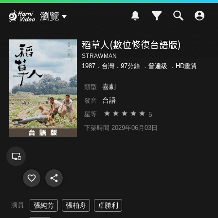
Hami Video
瀏覽
稻草人(數位修復台語版)
STRAWMAN
1987．台灣．97分鐘 ．
普遍級
．HD畫質
喜劇
類型
台語
發音
5
星等
下架時間 2029年06月03日
演員
張純芳
張柏舟
卓勝利