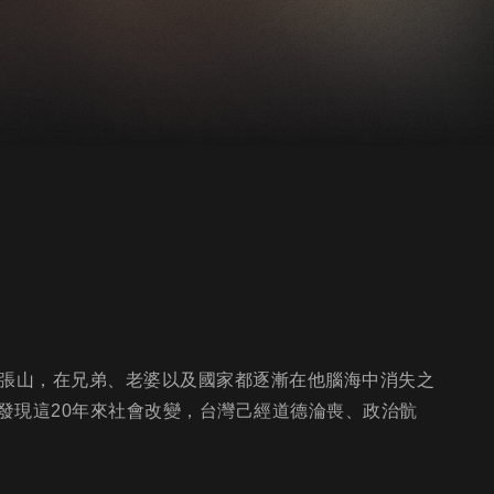
伍的張山，在兄弟、老婆以及國家都逐漸在他腦海中消失之
發現這20年來社會改變，台灣己經道德淪喪、政治骯