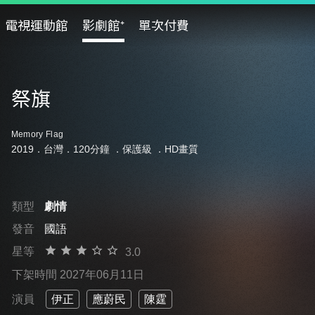
電視運動館
影劇館⁺
單次付費
祭旗
Memory Flag
2019．台灣．120分鐘 ．
保護級
．HD畫質
類型
劇情
發音
國語
星等
3.0
下架時間 2027年06月11日
演員
伊正
應蔚民
陳霆