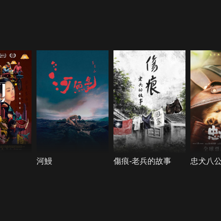
河鰻
傷痕-老兵的故事
忠犬八