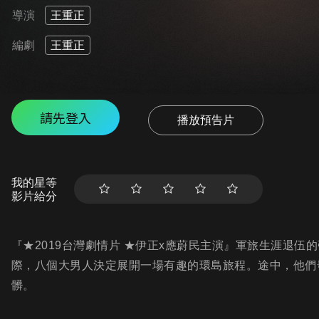
導演
王重正
編劇
王重正
請先登入
播放預告片
我的星等
影片給分
『★2019台灣劇情片 ★伊正x應蔚民主演』軍旅生涯退
際，八個大男人決定展開一場有趣的環島旅程。途中，他們
髒。