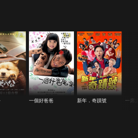
7.2
6.3
公
一個好爸爸
新年．奇蹟號
一席