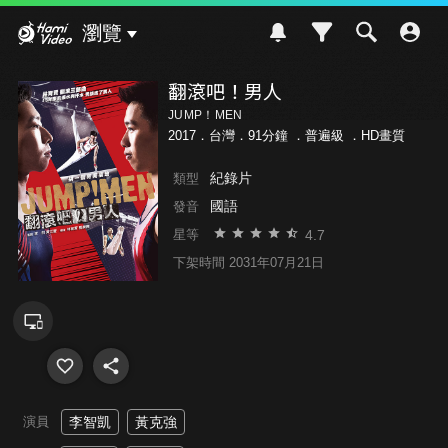
Hami Video
瀏覽
翻滾吧！男人
JUMP！MEN
2017．台灣．91分鐘 ．
普遍級
．HD畫質
紀錄片
類型
國語
發音
4.7
星等
下架時間 2031年07月21日
演員
李智凱
黃克強