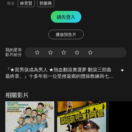
林育賢
郭樂興
導演
請先登入
播放預告片
我的星等
影片給分
『★當男孩成為男人 ★熱血翻滾奧運夢 翻滾三部曲
最終章。』十多年前一位受挫返鄉的體操教練與七位
小男孩在嬉鬧兒語中許下的奧運夢，萬萬沒有想到終
於成真。當年那位鄉下教練現在已經成為國家教練，
相關影片
不過七位小男孩目前只剩下兩位選手跟隨在林教練身
邊繼續挑戰他們的奧運夢。
8.0
7.1