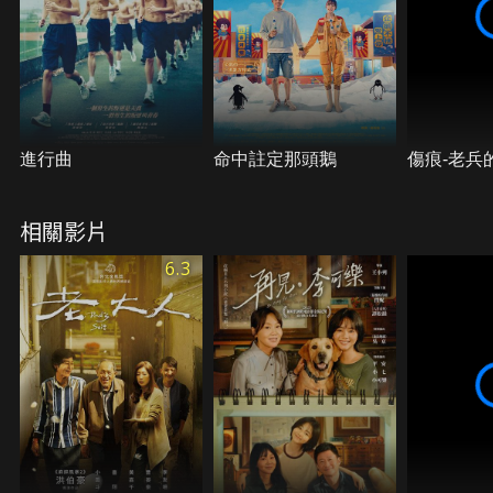
進行曲
命中註定那頭鵝
傷痕-老兵
相關影片
6.3