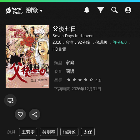
Hami Video
瀏覽
父後七日
Seven Days in Heaven
2010．台灣．92分鐘 ．
保護級
．
評分6.8
．
HD畫質
家庭
類型
國語
發音
4.5
星等
下架時間 2026年12月31日
演員
王莉雯
吳朋奉
張詩盈
太保