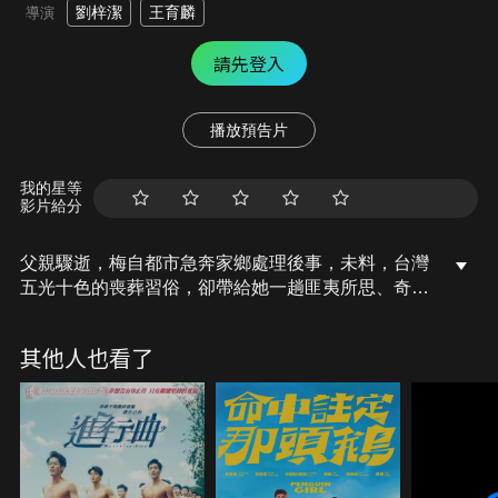
劉梓潔
王育麟
導演
請先登入
播放預告片
我的星等
影片給分
父親驟逝，梅自都市急奔家鄉處理後事，未料，台灣
五光十色的喪葬習俗，卻帶給她一趟匪夷所思、奇特
豪邁的特殊體驗。原本盤據身上的喪親之痛，竟在荒
謬、喧鬧、嘉年華般的七天告別式中，意外獲得了舒
其他人也看了
緩。一場又一場宛如走馬燈的葬儀流程，更讓梅重新
找到一個看望這塊土地的獨特視角。然而，華麗的七
天儀式後，喪親之痛，才慢慢重回到梅身上，「子欲
養而親不待」的喟嘆、加上專屬父女間的種種私密記
憶，迅速化作一枚哀傷，摻入她淚裡，梅頓時痛哭不
止，久久不能自己…。