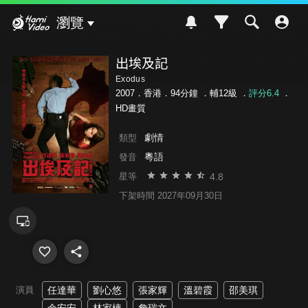
Hami Video
瀏覽
出埃及記
Exodus
2007．香港．94分鐘 ．
輔12級
．
評分6.4
．
HD畫質
劇情
類型
粵語
發音
4.8
星等
下架時間 2027年09月30日
演員
任達華
劉心悠
張家輝
溫碧霞
邵美琪