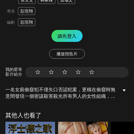
余安安
林家棟
詹瑞文
彭浩翔
導演
彭浩翔
編劇
請先登入
播放預告片
我的星等
影片給分
一名女廁偷窺犯不僅矢口否認犯案，更稱在偷窺時無
意間發現一個密謀殺害殺光所有男人的女性組織，然
而其二次偵訊時竟大方認罪，負責調查的已婚警官業
哥認為事有蹊蹺，且對中途探望嫌犯的女上司起疑，
其他人也看了
遂決定自行調查。不料中途卻得知嫌犯意外死亡，束
手無策的業哥發現一捲影片，記載著組織和妻子的秘
密…