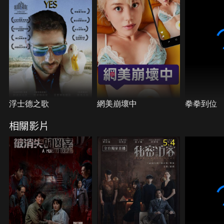
浮士德之歌
網美崩壞中
拳拳到位
相關影片
5.4