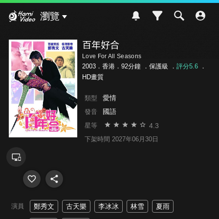
Hami Video
瀏覽
百年好合
Love For All Seasons
2003．香港．92分鐘 ．
保護級
．
評分5.6
．
HD畫質
愛情
類型
國語
發音
4.3
星等
下架時間 2027年06月30日
演員
鄭秀文
古天樂
李冰冰
林雪
夏雨