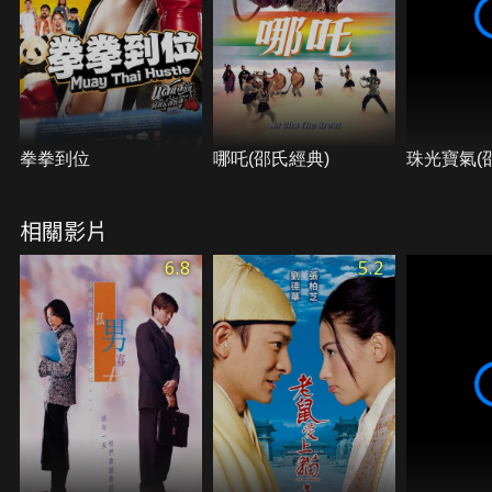
拳拳到位
哪吒(邵氏經典)
珠光寶氣(
相關影片
6.8
5.2