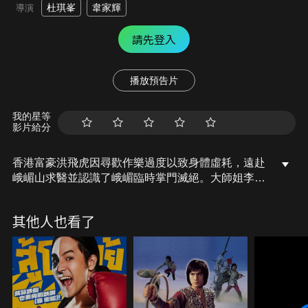
杜琪峯
韋家輝
導演
請先登入
播放預告片
我的星等
影片給分
香港富豪洪飛虎因尋歡作樂過度以致身體虛耗，遠赴
峨嵋山求醫並認識了峨嵋臨時掌門滅絕。大師姐李莫
愁回峨嵋滅門，並逼滅絕一個月內練成峨嵋絕學「傷
心斷腸劍」跟自己決戰。可是練此劍法需要極度受傷
其他人也看了
的心，於是滅絕來港找虎，要求虎假意追求自己，追
到後再拋棄她，讓自己能極度傷心，但滅絕真的愛上
了虎。