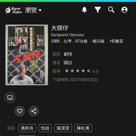
Hami Video
瀏覽
大頭仔
Gangland Odyssey
1988．台灣．97分鐘 ．
輔15級
．HD畫質
劇情
類型
國語
發音
4.5
星等
下架時間 2027年08月31日
演員
萬梓良
恬妞
陳震雷
陳松勇