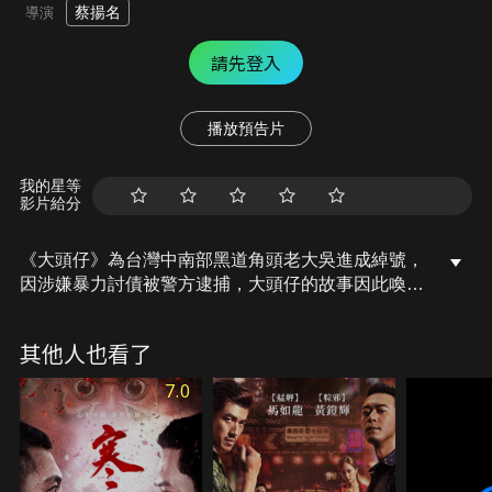
蔡揚名
導演
請先登入
播放預告片
我的星等
影片給分
《大頭仔》為台灣中南部黑道角頭老大吳進成綽號，
因涉嫌暴力討債被警方逮捕，大頭仔的故事因此喚起
人們記憶，本片是改編自吳進成撰寫的自傳《我在黑
社會的日子》。
其他人也看了
7.0