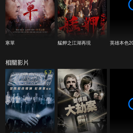
寒單
艋舺之江湖再現
英雄本色20
相關影片
5.7