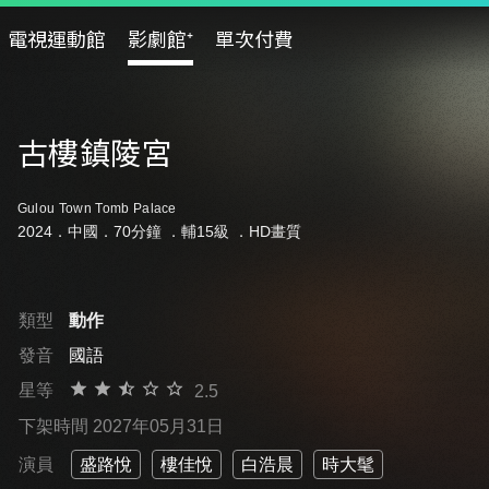
電視運動館
影劇館⁺
單次付費
古樓鎮陵宮
Gulou Town Tomb Palace
2024．中國．70分鐘 ．
輔15級
．HD畫質
類型
動作
發音
國語
星等
2.5
下架時間 2027年05月31日
演員
盛路悅
樓佳悅
白浩晨
時大髦