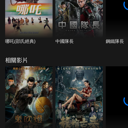
哪吒(邵氏經典)
中國隊長
鋼鐵隊長
相關影片