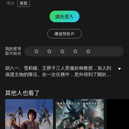
黃凱
導演
請先登入
播放預告片
我的星等
影片給分
胡八一、雪莉楊、王胖子三人受僱於林教授，加入到
保護文物的隊伍。在一次任務中，意外得到了關於雪
莉楊父親的線索，與羅布泊古城有關。胡八一知道父
親的失蹤一直是雪莉楊的心結，決定與她一起探尋父
其他人也看了
親的下落和羅布泊古城的秘密。於是三人組與林教授
等人一起上路前往羅布泊，尋找羅布泊古城。一路上
危機四伏，困難重重，終於尋找到了羅布泊古城，但
更大的危機還在等待著他們。