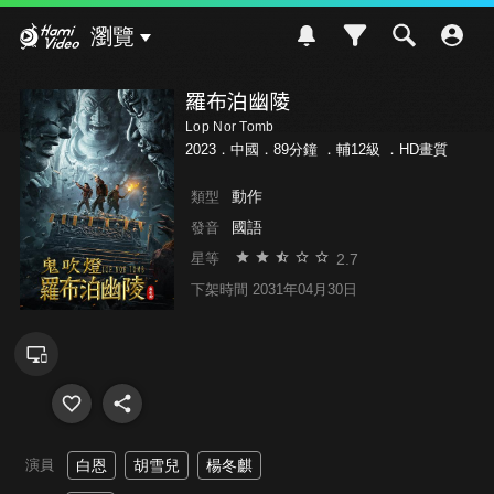
Hami Video
瀏覽
羅布泊幽陵
Lop Nor Tomb
2023．中國．89分鐘 ．
輔12級
．HD畫質
動作
類型
國語
發音
2.7
星等
下架時間 2031年04月30日
演員
白恩
胡雪兒
楊冬麒