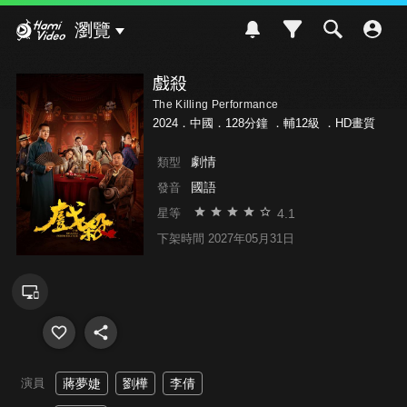
Hami Video
瀏覽
戲殺
The Killing Performance
2024．中國．128分鐘 ．
輔12級
．HD畫質
劇情
類型
國語
發音
4.1
星等
下架時間 2027年05月31日
演員
蔣夢婕
劉樺
李倩