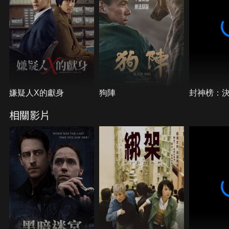
嫌疑人X的獻身
狗陣
封神榜：
相關影片