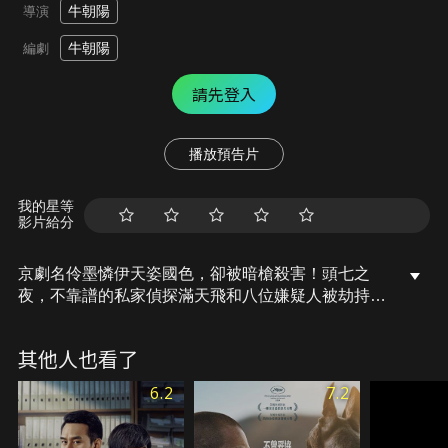
牛朝陽
導演
牛朝陽
編劇
請先登入
播放預告片
我的星等
影片給分
京劇名伶墨憐伊天姿國色，卻被暗槍殺害！頭七之
夜，不靠譜的私家偵探滿天飛和八位嫌疑人被劫持在
一家劇院，號稱瘋子的神秘花臉帶手下將他們團團圍
住，強迫滿探長必須在四小時內查明真兇，否則，就
其他人也看了
將現場所有人殺死，要祭獻墨憐伊亡魂的懸疑喜劇故
事。劇情走向撲朔迷離，每個人都各懷鬼胎，面具之
6.2
7.2
下皆隱藏著殺人動機，小小戲班卻翻湧著巨大殺機，
一場槍口下的劇本殺在致命遊戲中展開極限拉扯。