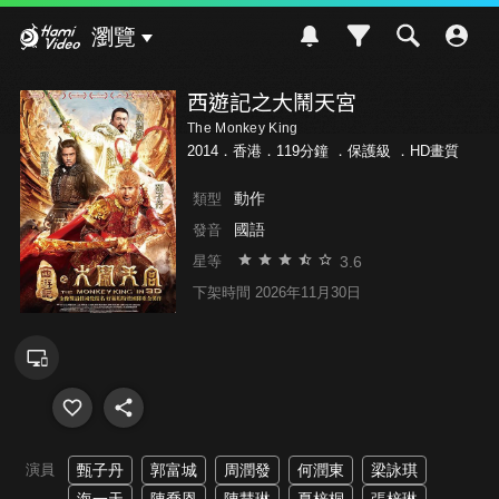
Hami Video
瀏覽
西遊記之大鬧天宮
The Monkey King
2014．香港．119分鐘 ．
保護級
．HD畫質
動作
類型
國語
發音
3.6
星等
下架時間 2026年11月30日
演員
甄子丹
郭富城
周潤發
何潤東
梁詠琪