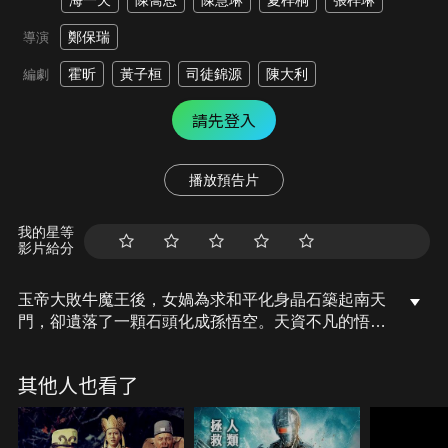
海一天
陳喬恩
陳慧琳
夏梓桐
張梓琳
鄭保瑞
導演
霍昕
黃子桓
司徒錦源
陳大利
編劇
請先登入
播放預告片
我的星等
影片給分
玉帝大敗牛魔王後，女媧為求和平化身晶石築起南天
門，卻遺落了一顆石頭化成孫悟空。天資不凡的悟空
跟隨菩提祖師修成七十二變，決心成為神仙，卻因桀
驁性格被逐出師門，到了花果山自立為王。落敗的牛
其他人也看了
魔王為重返天界，用計煽動孫悟空大鬧天庭，使玉帝
不得不率領二郎神等眾仙迎戰，天庭再度陷入混亂之
中…