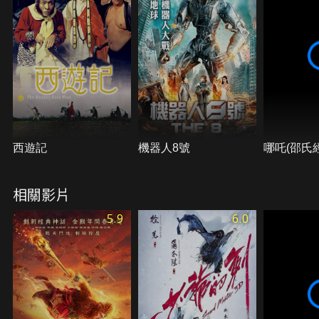
西遊記
機器人8號
哪吒(邵氏
相關影片
5.9
6.0