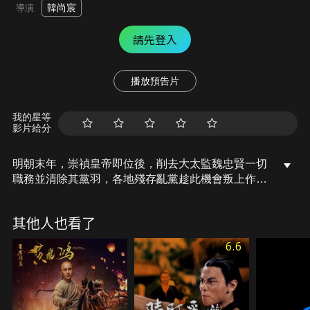
韓尚宸
導演
請先登入
播放預告片
我的星等
影片給分
明朝末年，崇禎皇帝即位後，削去大太監魏忠賢一切
職務並清除其黨羽，各地殘存亂黨趁此機會叛上作
亂，江湖上有一青龍劍，為求江山永固，皇帝昭告天
下，持此劍可無罪斬殺江湖逆黨，江湖各派伺機而
其他人也看了
動，少年李一飛在目睹父親因青龍劍被害後，遵循父
親遺願拜入鬼淵堂門下，為父報仇卻捲入更大陰謀的
6.6
故事。