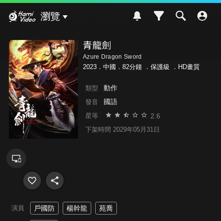
Hami Video
瀏覽
青龍劍
Azure Dragon Sword
2023．中國．82分鐘 ．
保護級
．HD畫質
動作
類型
國語
發音
2.6
星等
下架時間 2029年05月31日
演員
戶國防
楊幹龍
苑喬