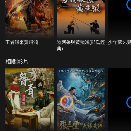
王者歸來黃飛鴻
陸阿采與黃飛鴻(邵氏經
少年蘇乞
典)
相關影片