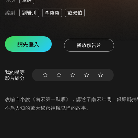
編劇
劉岩川
李康康
戴叔伯
請先登入
播放預告片
我的星等
影片給分
改編自小說《南宋第一臥底》，講述了南宋年間，錢塘縣捕
不為人知的驚天秘密神魔鬼怪的故事。