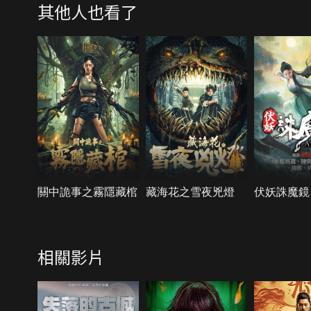
其他人也看了
關中詭事之霧隱藏棺
藏海花之雪夜兇燈
伏妖誅魔鏡
相關影片