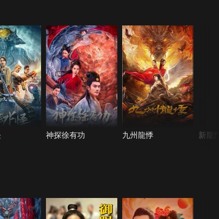
怪
神探徐有功
九州龍悸
新龍