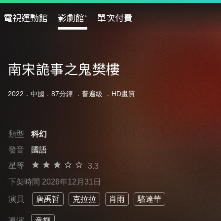
電視運動館
影劇館⁺
單次付費
南宋詭事之鬼樊樓
2022．中國．87分鐘 ．
普遍級
．HD畫質
類型
科幻
發音
國語
星等
3.3
下架時間 2026年12月31日
演員
唐禹哲
克拉拉
肖雨
駱達華
導演
童輝