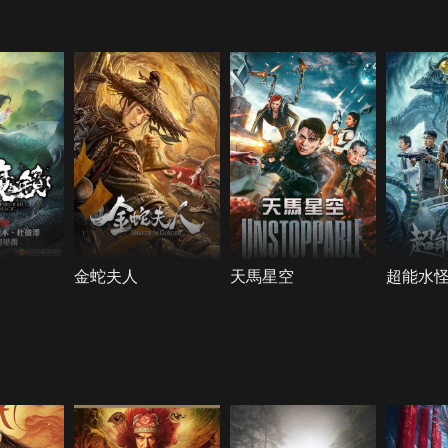
金蛇夫人
天馬星空
超能水