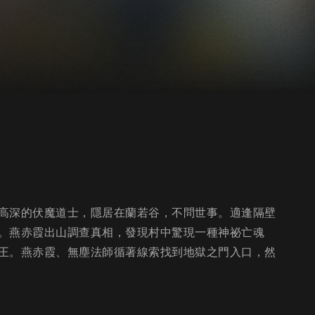
高深的伏魔道士，隱居在蘭若谷，不問世事。適逢隔壁
。燕赤霞出山調查真相，發現村中驚現一種神祕亡魂
王。燕赤霞、無塵法師循著線索找到地獄之門入口，然