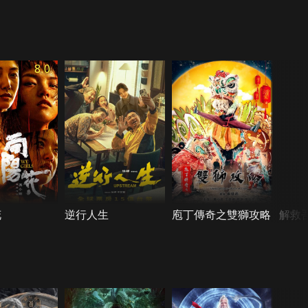
8.0
花
逆行人生
庖丁傳奇之雙獅攻略
解救