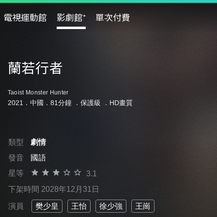
電視運動館
影劇館⁺
單次付費
蘭若行者
Taoist Monster Hunter
2021．中國．81分鐘 ．
保護級
．HD畫質
類型
劇情
發音
國語
星等
3.1
下架時間 2028年12月31日
演員
樊少皇
王怡
徐少強
王崗