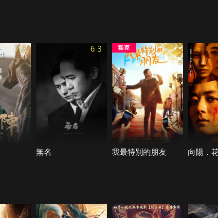
7.2
6.3
無名
我最特別的朋友
向陽．