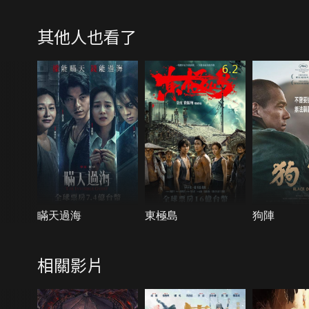
其他人也看了
6.2
瞞天過海
東極島
狗陣
相關影片