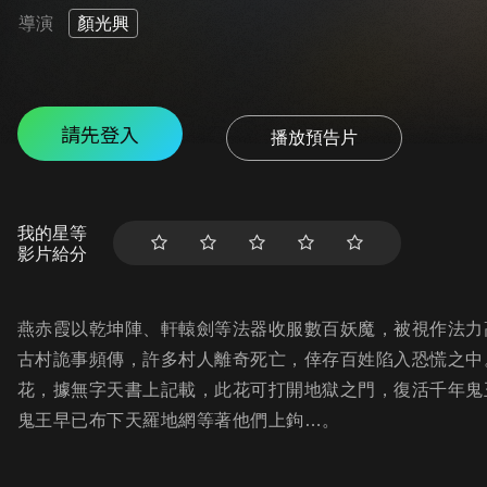
導演
顏光興
請先登入
播放預告片
我的星等
影片給分
燕赤霞以乾坤陣、軒轅劍等法器收服數百妖魔，被視作法力
古村詭事頻傳，許多村人離奇死亡，倖存百姓陷入恐慌之中
花，據無字天書上記載，此花可打開地獄之門，復活千年鬼
鬼王早已布下天羅地網等著他們上鉤…。