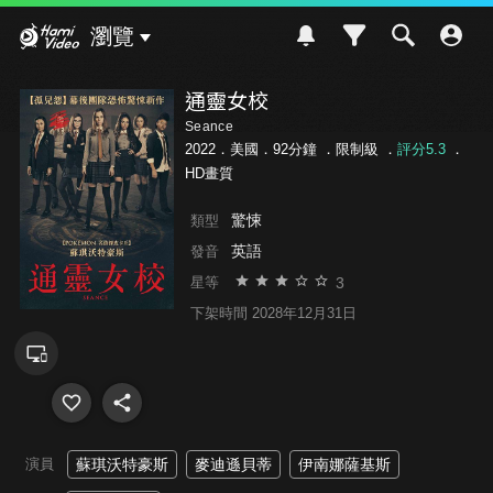
Hami Video
瀏覽
通靈女校
Seance
2022．美國．92分鐘 ．
限制級
．
評分5.3
．
HD畫質
驚悚
類型
英語
發音
3
星等
下架時間 2028年12月31日
演員
蘇琪沃特豪斯
麥迪遜貝蒂
伊南娜薩基斯