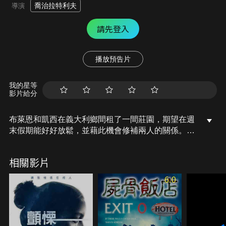
喬治拉特利夫
導演
請先登入
播放預告片
我的星等
影片給分
布萊恩和凱西在義大利鄉間租了一間莊園，期望在週
末假期能好好放鬆，並藉此機會修補兩人的關係。然
而，各種詭異的事件卻讓愉快的假期迅速變調，一個
自稱是鄰居的不速之客開始不請自來，布萊恩這才發
相關影片
現這棟美麗的鄉間大宅可能暗藏著邪惡的秘密，而屋
主正計畫著一場殘酷的陰謀，將美麗的義大利鄉間變
6.0
成人間煉獄。