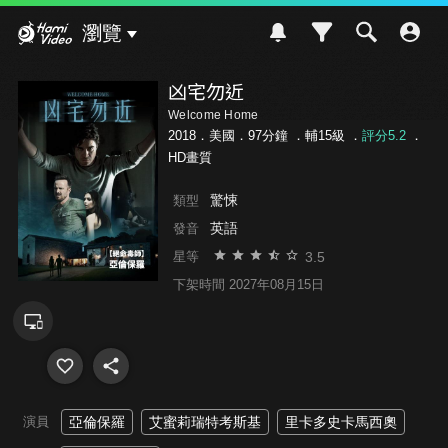
Hami Video
瀏覽
凶宅勿近
Welcome Home
2018．美國．97分鐘 ．
輔15級
．
評分5.2
．
HD畫質
驚悚
類型
英語
發音
3.5
星等
下架時間 2027年08月15日
演員
亞倫保羅
艾蜜莉瑞特考斯基
里卡多史卡馬西奧