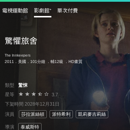
電視運動館
影劇館⁺
單次付費
驚懼旅舍
The Innkeepers
2011．美國．101分鐘 ．
輔12級
．HD畫質
類型
驚悚
星等
3.7
下架時間 2028年12月31日
演員
莎拉派絲頓
派特希利
凱莉麥吉莉絲
導演
泰威斯特