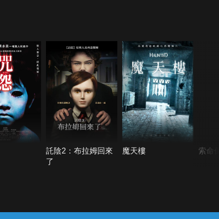
託陰2：布拉姆回來
魔天樓
索命
了