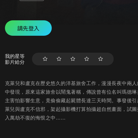
請先登入
我的星等
影片給分
克萊兒和盧克在歷史悠久的洋基旅舍工作，漫漫長夜中兩人
中發現，原來這家旅舍以鬧鬼著稱，傳說曾有位名叫瑪德琳
主害怕影響生意，竟偷偷藏起屍體長達三天時間。事發後引
萊兒與盧克不信邪，架起攝影機打算拍攝超自然畫面，試圖
入萬劫不復的悔恨之中……