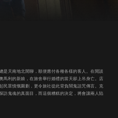
總是天南地北閒聊，順便應付各種各樣的客人。在閒談
奧馬利的新娘，在旅舍舉行婚禮的當天卻上吊身亡。店
起民眾憤慨圍剿，更令旅社從此背負鬧鬼詛咒傳言。克
探訪鬼魂的真面目，而這個糟糕的決定，將會讓兩人陷