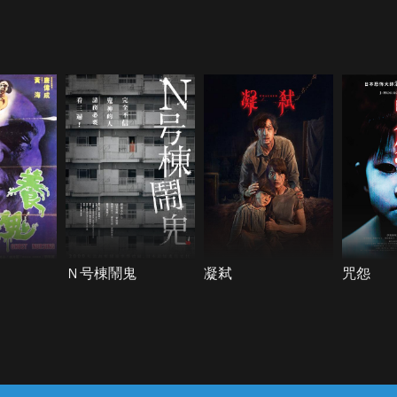
Ｎ号棟鬧鬼
凝弒
咒怨