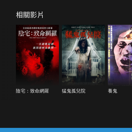
相關影片
陰宅：致命網羅
猛鬼孤兒院
養鬼
{{notifyMsg}}