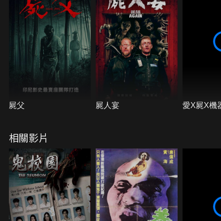
屍父
屍人宴
愛X屍X機
相關影片