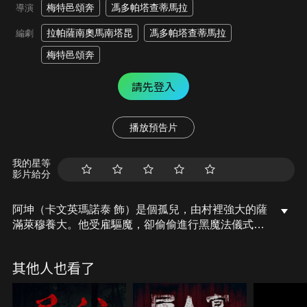
梅特邑頌奔
馮多帕塔查蒂馬拉
導演
拉帕薩南奧馬南塔昆
馮多帕塔查蒂馬拉
編劇
梅特邑頌奔
請先登入
播放預告片
我的星等
影片給分
阿坤（卡文英瑪諾泰 飾）是個孤兒，由村裡強大的薩
滿萊穆養大。他受雇驅魔，卻偷偷進行黑魔法儀式，
想提煉屍油賺錢迎娶心愛的女孩蘇伊，沒想到這觸怒
了鬼魂、招致報復。此時蘇伊恰巧來找他，究竟阿坤
其他人也看了
能否以所學和信仰幫助自己和身邊的人死裡逃生？