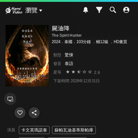
Hami Video
瀏覽
屍油降
The Spirit Hunter
2024．泰國．103分鐘 ．
輔12級
．HD畫質
驚悚
類型
泰語
發音
2.6
星等
下架時間 2028年12月31日
演員
卡文英瑪諾泰
蘇帕瓦迪基蒂斯帕庫