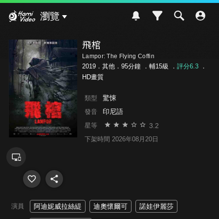
Hami Video
瀏覽
飛棺
Lampor: The Flying Coffin
2019．其他．95分鐘 ．
輔15級
．
評分6.3
．
HD畫質
驚悚
類型
印尼語
發音
3.2
星等
下架時間 2026年08月20日
演員
阿迪妮威拉絲緹
迪奧懷爾可
諾娃伊麗莎