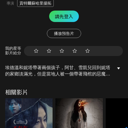
貢特爾蘇哈里揚拓
導演
請先登入
播放預告片
我的星等
影片給分
埃德溫和妮塔帶著兩個孩子，阿甘、雪凱兒回到妮塔
的家鄉淡滿光，但是當地人被一個帶著飛棺的惡魔蘭
珀嚇壞，並認為是妮塔帶回來的災難。埃德溫試圖替
妻子辯護，但他身邊不斷有醜聞和可怕的事情出現，
相關影片
尤其是當他們的孩子收到威脅，並成為蘭珀的目標
後，埃德溫開始懷疑妮塔有事瞞著自己。