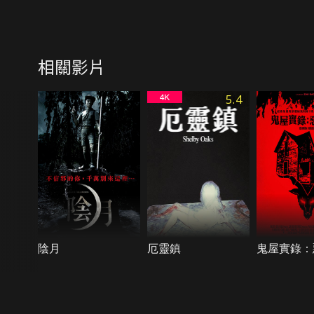
相關影片
5.4
陰月
厄靈鎮
鬼屋實錄：