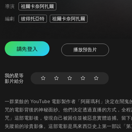
導演
祖爾卡奈阿扎爾
編劇
彼得托亞特
祖爾卡奈阿扎爾
請先登入
播放預告片
我的星等
影片給分
一群業餘的 YouTube 電影製作者「阿羅瑪利」決定在
咒的電影背後的神秘面紗。他們決定透過直播的方式，全程
咒」這部電影後，發現自己被困住並被惡意實體追捕。留下
失蹤前的珍貴影像。這部電影是馬來西亞史上第一部以「第