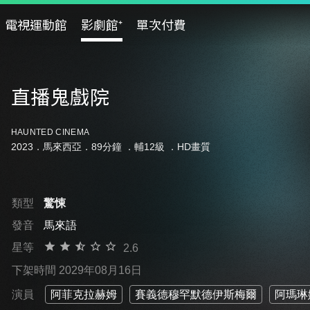
電視運動館
影劇館⁺
單次付費
直播鬼戲院
HAUNTED CINEMA
2023．馬來西亞．89分鐘 ．
輔12級
．HD畫質
類型
驚悚
發音
馬來語
星等
2.6
下架時間 2029年08月16日
演員
阿菲克拉赫姆
賽義德穆罕默德伊斯梅爾
阿瑪琳