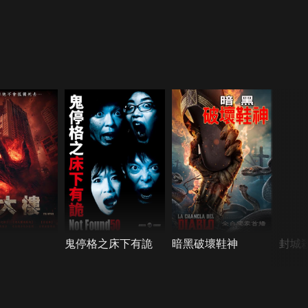
鬼停格之床下有詭
暗黑破壞鞋神
封城