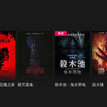
惡魔之家
屍咒還魂
殺木池：鬼水禁地
詭大樓