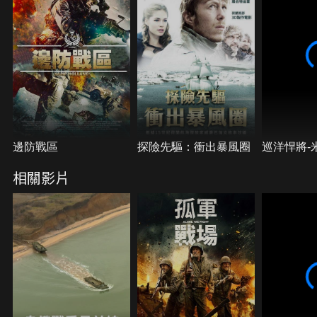
邊防戰區
探險先驅：衝出暴風圈
巡洋悍將-
相關影片