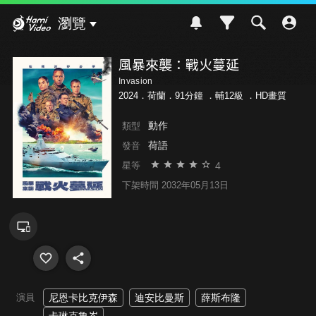
Hami Video
瀏覽
風暴來襲：戰火蔓延
Invasion
2024．荷蘭．91分鐘 ．
輔12級
．HD畫質
動作
類型
荷語
發音
4
星等
下架時間 2032年05月13日
演員
尼恩卡比克伊森
迪安比曼斯
薛斯布隆