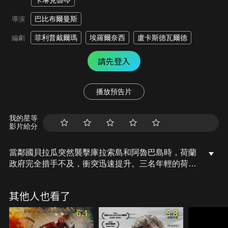
卡琳克魯岑
巴比布爾曼斯
導演
菲利普戴爾瑪
埃羅爾奈西
盧卡斯德瓦爾德
編劇
請先登入
播放預告片
我的星等
影片給分
當鄰國貝拉瓜突然襲擊庫拉索島和阿魯巴島時，荷蘭
政府完全措手不及，衝突迅速提升。三名年輕的荷蘭
軍團新兵面對這場戰爭，必須迅速適應並決定如何正
確行動，為保護國家和人民而奮鬥。
其他人也看了
6.1
5.8