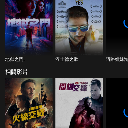
地獄之門.
浮士德之歌
陌路姐妹
相關影片