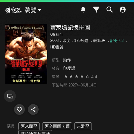
Hami Video
瀏覽
寶萊塢記憶拼圖
Ghajini
2008．印度．178分鐘 ．
輔15級
．
評分7.3
．
HD畫質
動作
類型
印度語
發音
4.4
星等
下架時間 2027年06月14日
演員
阿米爾罕
阿辛圖圖卡爾
吉雅罕