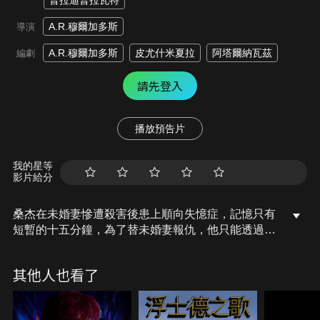
普拉迪普拉瓦特
A.R.穆爾加多斯
導演
A.R.穆爾加多斯
皮尤什米夏拉
阿塔爾納瓦茲
編劇
請先登入
播放預告片
我的星等
影片給分
桑杰在未婚妻慘遭殺害後患上順向失憶症，記憶只有
短暫的十五分鐘，為了替未婚妻報仇，他只能透過拍
立得照片、筆記和身上的刺青提醒自己，慢慢拼湊過
去，回憶他人生最痛苦的那一天。
其他人也看了