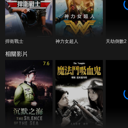
捍衛戰士
神力女超人
天劫倒數2
相關影片
7.6