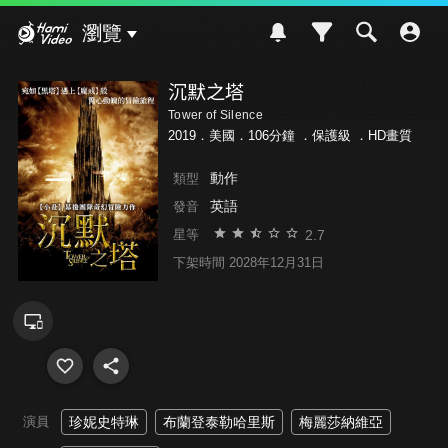
Hami Video
瀏覽
沉默之塔
Tower of Silence
2019．美國．106分鐘 ．
保護級
．HD畫質
動作
類型
英語
發音
2.7
星等
下架時間 2028年12月31日
演員
珍妮史特琳
布蘭登泰勒哈里斯
梅麗莎納維亞