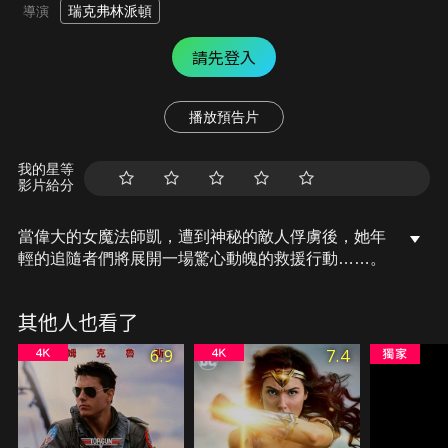
瑞克弗林派頓
導演
請先登入
播放預告片
我的星等
影片給分
當偉大的女魔法師凱，遭到神秘的敵人俘虜後，她年
輕的追隨者們將展開一場驚心動魄的救援行動……。
其他人也看了
6.9
7.4