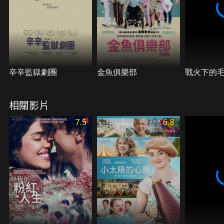
辛辛監獄劇團
金魚俱樂部
戰火下的
相關影片
7.5
6.8