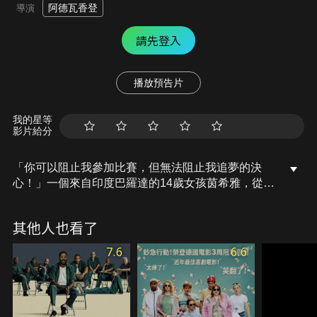
阿德瓦香登
導演
請先登入
播放預告片
我的星等
影片給分
「你可以阻止我參加比賽，但無法阻止我追夢的決
心！」一個來自印度巴羅達的14歲女孩茵希雅，從小
熱愛歌唱，唯一的夢想就是登上印度最大選秀舞台高
歌一曲，但父母卻希望她不要做白日夢，將心力專心
其他人也看了
在課業上。當她以蒙面歌手之姿，偷偷將自彈自唱的
作品上傳到網路，只聞其聲不見其人，她的好聲音讓
7.6
6.6
一夕爆紅，成為網友們茶餘飯後的熱門話題。此時，
她與印度最強音樂人沙克帝庫馬爾的意外相遇，將從
此改變她以及被她歌聲所感動的每一個人的生命。