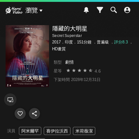
Hami Video
瀏覽
隱藏的大明星
Secret Superstar
2017．印度．151分鐘 ．
普遍級
．
評分8.3
．
HD畫質
劇情
類型
4.6
星等
下架時間 2028年12月31日
演員
阿米爾罕
賽伊拉沃西
米荷薇潔