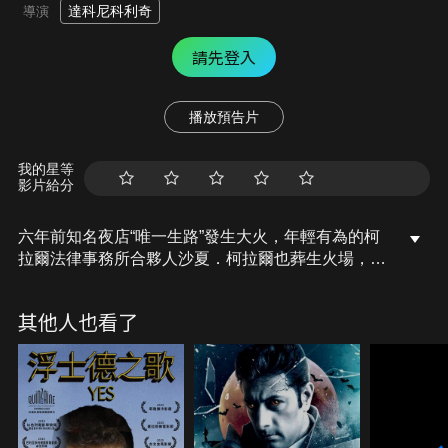
達科尼科利奇
導演
請先登入
播放預告片
我的星等
影片給分
六年前知名夜店“唯一生路”發生大火，年輕有為的柯
拉爾法律事務所合夥人沙夏．柯拉爾也葬生火場，整
個柯拉爾家族誓言要讓被告付出代價。法庭終於定
讞，夜店老闆被判過失致死罪。沙夏的老婆安娜雖從
其他人也看了
火場倖存，卻深受打擊，失去案發當晚的所有記憶。
在安娜的調查之下，她發現火災起火點的關鍵監視器
畫面竟憑空消失，她的記憶也開始一點一滴浮現。她
無意中發現丈夫的電腦裡，竟有許多年輕女子裸露及
遭受性虐待的照片，保險箱裡還有好幾本全新的護
照，她循著線索來到斯普利特，原來沙夏和這裡的合