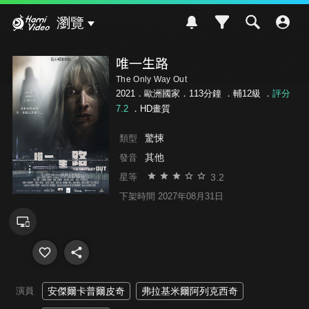
Hami Video
瀏覽
唯一生路
The Only Way Out
2021．歐洲國家．113分鐘 ．
輔12級
．
評分
7.2
．HD畫質
驚悚
類型
其他
發音
3.2
星等
下架時間 2027年08月31日
演員
安傑爾卡普爾皮奇
弗拉基米爾阿列克西奇