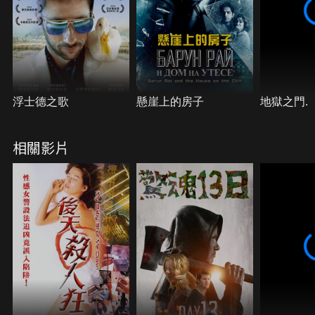
夥人一直都在從事不法勾當，她驚覺她深愛的那個男
人竟是如此陌生。火災真的是意外嗎？沙夏真的死了
嗎？
浮士德之歌
懸崖上的房子
地獄之門.
相關影片