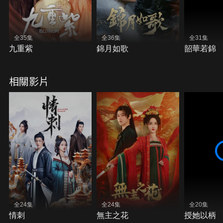
全35集
全36集
全31集
九重紫
錦月如歌
韶華若錦
相關影片
全24集
全24集
全20集
情刺
無主之花
授她以柄