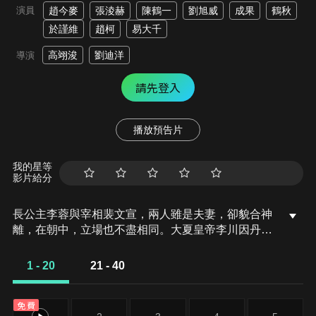
演員
趙今麥
張淩赫
陳鶴一
劉旭威
成果
鶴秋
於謹維
趙柯
易大千
高翊浚
劉迪洋
導演
請先登入
播放預告片
我的星等
影片給分
長公主李蓉與宰相裴文宣，兩人雖是夫妻，卻貌合神
離，在朝中，立場也不盡相同。大夏皇帝李川因丹藥
中毒危在旦夕，確立儲君一事迫在眉睫。李蓉主張立
皇后上官雅之子為儲，而裴文宣則執意扶持側妃秦真
1 - 20
21 - 40
真之子繼承大統。本已分居的兩人一見面便因此事再
度劍拔弩張。在裴文宣離開公主府後，李蓉立即中了
免費
香美人之毒離奇身亡...