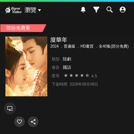
Hami Video
瀏覽
部份免費看
度華年
2024 ．
普遍級
．HD畫質 ．全40集(部分免費)
陸劇
類型
國語
發音
4.5
星等
下架時間
2028年08月08日