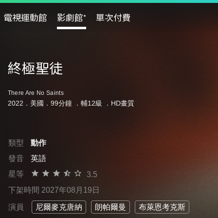
電視運動館
影劇館⁺
單次付費
終極聖徒
There Are No Saints
2022．美國．99分鐘 ．
輔12級
．HD畫質
類型
動作
發音
英語
星等
3.5
下架時間 2027年08月19日
演員
尼爾麥克唐納
朗帕爾曼
布萊恩考克斯