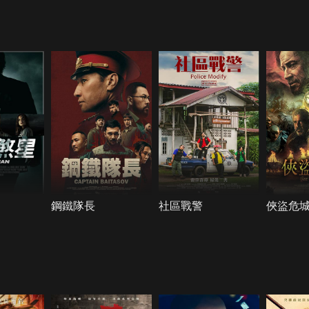
鋼鐵隊長
社區戰警
俠盜危