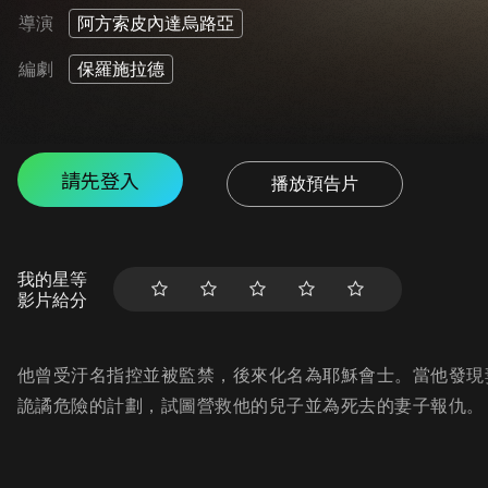
導演
阿方索皮內達烏路亞
編劇
保羅施拉德
請先登入
播放預告片
我的星等
影片給分
他曾受汙名指控並被監禁，後來化名為耶穌會士。當他發現
詭譎危險的計劃，試圖營救他的兒子並為死去的妻子報仇。