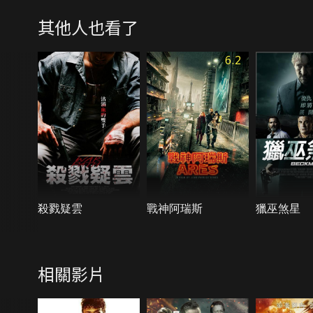
其他人也看了
6.2
殺戮疑雲
戰神阿瑞斯
獵巫煞星
相關影片