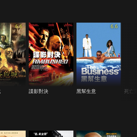
6.6
6.6
城
諜影對決
黑幫生意
死亡