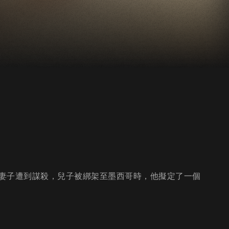
妻子遭到謀殺，兒子被綁架至墨西哥時，他擬定了一個