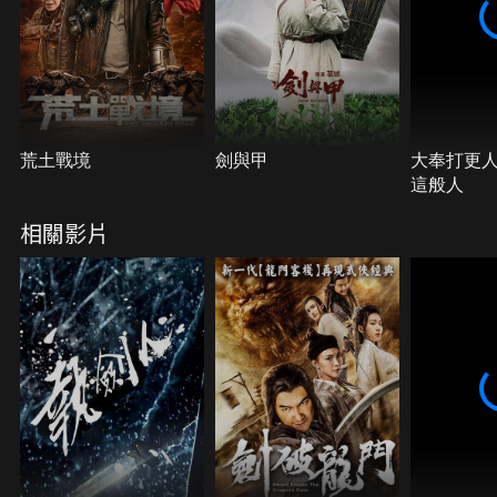
荒土戰境
劍與甲
大奉打更
這般人
相關影片