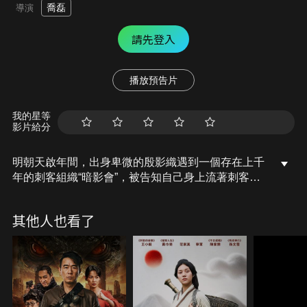
喬磊
導演
請先登入
播放預告片
我的星等
影片給分
明朝天啟年間，出身卑微的殷影織遇到一個存在上千
年的刺客組織“暗影會”，被告知自己身上流著刺客之
王的血，而自己的父親被人殺害。暗影會要將殷影織
訓練成超級刺客，要他為父報仇。誰知，這本身就是
其他人也看了
一個天大的陰謀。