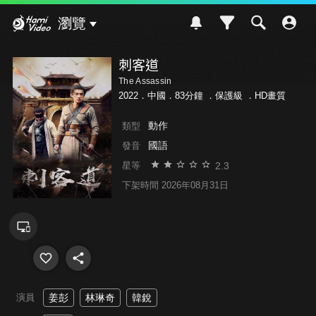
Hami Video
瀏覽
刺客道
The Assassin
2022．中國．83分鐘 ．
保護級
．HD畫質
動作
類型
國語
發音
2.3
星等
下架時間 2026年08月31日
演員
姜彭
林琳奇
韓銳